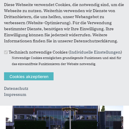
Diese Webseite verwendet Cookies, die notwendig sind, um die
23.06.2026
Webseite zu nutzen. Weiterhin verwenden wir Dienste von
Es geht voran mit „Barmstedts Neuer
Drittanbietern, die uns helfen, unser Webangebot zu
Mitte“
verbessern (Website-Optimierung). Für die Verwendung
bestimmter Dienste, benötigen wir Ihre Einwilligung. Ihre
Die Planungen zur 1. Änderung des
Einwilligung können Sie jederzeit widerrufen. Weitere
Bebauungsplanes Nr. 70 wurden in Abstimmung
Informationen finden Sie in unserer Datenschutzerklärung.
zwischen Politik, Verwaltung und Investor
weiterentwickelt.
Technisch notwendige Cookies (
Individuelle Einstellungen
)
...
Notwendige Cookies ermöglichen grundlegende Funktionen und sind für
das einwandfreie Funktionieren der Website notwendig.
Datenschutz
Impressum