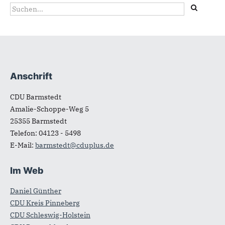
Suchformular
Suche
Anschrift
Fußbereich
CDU Barmstedt
Amalie-Schoppe-Weg 5
25355
Barmstedt
Telefon:
04123 - 5498
E-Mail:
barmstedt@cduplus.de
Im Web
Daniel Günther
CDU Kreis Pinneberg
CDU Schleswig-Holstein