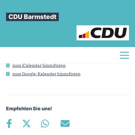
Sie sind hier
»
Sitzung der CDU-Fraktion Barmstedt
CDU Barmstedt
Sitzung
der
CDU-Fraktion
Barmstedt
Termin
20.08.2026 19:00
Toggl
zum iCalendar hinzufügen
zum Google-Kalender hinzufügen
Empfehlen Sie uns!